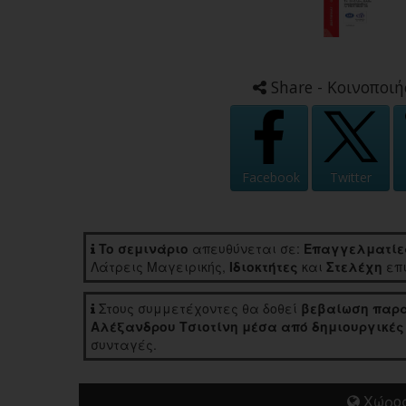
Share - Κοινοποιή
Facebook
Twitter
To σεμινάριο
απευθύνεται σε:
Επαγγελματίε
Λάτρεις Μαγειρικής,
Ιδιοκτήτες
και
Στελέχη
επι
Στους συμμετέχοντες θα δοθεί
βεβαίωση παρα
Αλέξανδρου Τσιοτίνη μέσα από δημιουργικές τ
συνταγές.
Χώρος