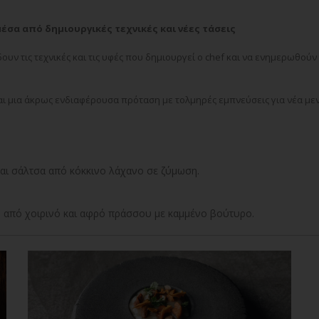
έσα από δημιουργικές τεχνικές και νέες τάσεις
υν τις τεχνικές και τις υφές που δημιουργεί ο chef και να ενημερωθούν γ
ναι μια άκρως ενδιαφέρουσα πρόταση με τολμηρές εμπνεύσεις για νέα μεν
αι σάλτσα από κόκκινο λάχανο σε ζύμωση.
ού από χοιρινό και αφρό πράσσου με καμμένο βούτυρο.