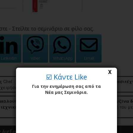
στε - Στείλτε το σεμινάριο σε φίλο σας.
Linkedin
Viber
WhatsApp
Email
X
☑️ Κάντε Like
ς
Chef - Μάγειρες,
Σπουδαστές
Μαγειρικής Τέχνης,
Ερασιτέχ
Για την ενημέρωση σας από τα
χειρήσεων εστίασης.
Νέα μας Σεμινάρια.
κολούθησης Κ.Δ.Β.Μ.
του Σεμιναρίου:
<< Ελληνική Κουζίνα δ
εχνικές και νέες τάσεις >>
καθώς και το έντυπο υλικό του μ
 διεξαγωγής του Σεμιναρίου.