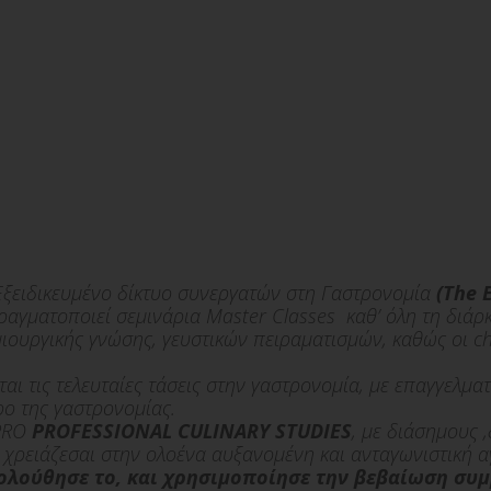
Εξειδικευμένο δίκτυο συνεργατών στη Γαστρονομία
(The 
ραγματοποιεί σεμινάρια Μaster Classes καθ’ όλη τη διά
μιουργικής γνώσης, γευστικών πειραματισμών, καθώς οι c
αι τις τελευταίες τάσεις στην γαστρονομία, με επαγγελμ
ο της γαστρονομίας.
PRO
PROFESSIONAL CULINARY STUDIES
, με διάσημους 
 χρειάζεσαι στην ολοένα αυξανομένη και ανταγωνιστική α
κολούθησε το, και χρησιμοποίησε την βεβαίωση συμ