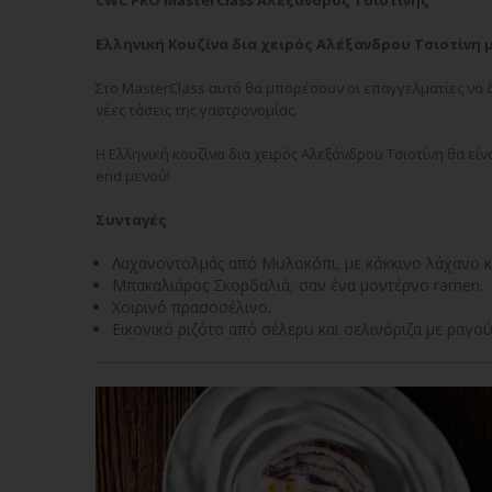
CWC PRO MasterClass
Αλέξανδρος Τσιοτίνης
Ελληνική Κουζίνα δια χειρός Αλέξανδρου Τσιοτίνη μ
Στο MasterClass αυτό θα μπορέσουν οι επαγγελματίες να δο
νέες τάσεις της γαστρονομίας.
Η Ελληνική κουζίνα δια χειρός Αλεξάνδρου Τσιοτίνη θα εί
end μενού!
Συνταγές
Λαχανοντολμάς από Μυλοκόπι, με κόκκινο λάχανο κ
Μπακαλιάρος Σκορδαλιά, σαν ένα μοντέρνο ramen.
Χοιρινό πρασοσέλινο.
Εικονικό ριζότο από σέλερυ και σελινόριζα με ραγ