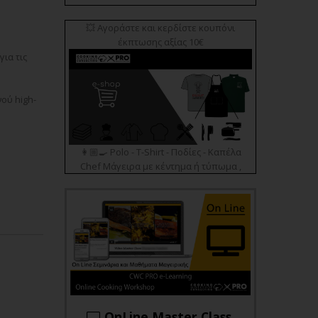
💥 Αγοράστε και κερδίστε κουπόνι
έκπτωσης αξίας 10€
ια τις
ού high-
👩🏼‍🍳 Polo - T-Shirt - Ποδίες - Καπέλα
Chef Μάγειρα με κέντημα ή τύπωμα ,
OnLine Master Class.