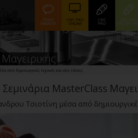
ΠΟΙΟΙ
CWC PRO
CWC
CWC PRO
ΕΙΜΑΣΤΕ
ONLINE
PRO
PASTRY CH
 Μαγειρικής
έσα από δημιουργικές τεχνικές και νέες τάσεις
Σεμινάρια MasterClass Μαγε
ανδρου Τσιοτίνη μέσα από δημιουργικές