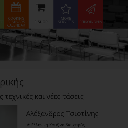
COOKING
MORE
EF
SEMINARS
E-SHOP
SERVICES
ΕΠΙΚΟΙΝΩΝΙΑ
CALENDAR
ιρικής
 τεχνικές και νέες τάσεις
Αλέξανδρος Τσιοτίνης
📌 Ελληνική Κουζίνα δια χειρός