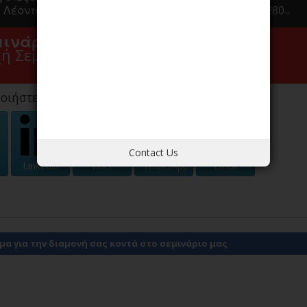
Λέοντος Σοφού 18
Θεσσαλονίκη
54625.
2310 277280
7826
ινάριο αυτό δεν είναι διαθέσιμη.
χή Σεμινάρια παρακάτω από εδω.
οιήστε - Στείλτε το σεμινάριο σε φίλο σας.
Contact Us
Linkedin
Viber
WhatsApp
Email
α για την διαμονή σας κοντά στο σεμινάριο μας