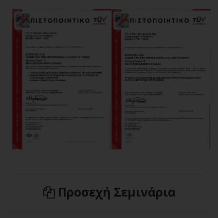
Σεμινάριο
ΓΛΥΚΑ ΒΙΤΡΙΝΑΣ ΖΑΧΑΡΟΠΛΑΣΤΕΙΟΥ |
BUFFET ΞΕΝΟΔΟΧΕΙΩΝ | ALL DAY
CONCEPTS
02/02/2026
Δημήτρης Χρονόπουλος
Σεμινάριο
3 DAYS HANDS ON MASTER CLASS Joakim
Προσεχή Σεμινάρια
Prat
07/11/2022
Joakim Prat