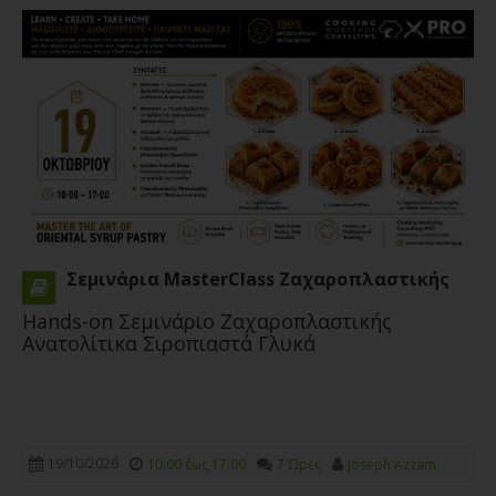
Σεμινάριο
CWC PRO MasterClass Antonio Bachour’s
Petit Gâteaux and Entremets
22/02/2027
Antonio Bachour
Σεμινάρια MasterClass Ζαχαροπλαστικής
Hands-on Σεμινάριο Ζαχαροπλαστικής
Ανατολίτικα Σιροπιαστά Γλυκά
Σεμινάριο
19/10/2026
10:00 έως 17:00
7 Ώρες
Joseph Azzam
CWC PRO MasterClass David Vidal Plated