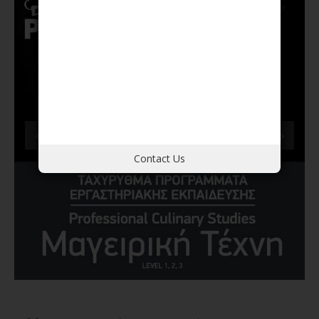
16/03/2026
Martin Lippo
Σεμινάριο
Contact Us
Ζύμωση στην Γαστρονομία
09/02/2027
Dimitris Tasoulis