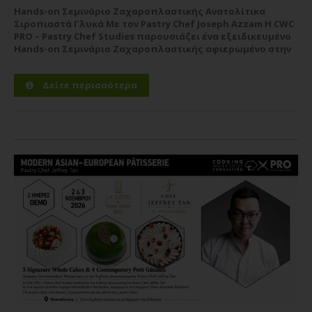
Desserts - Verrines
Hands-on Σεμινάριο Ζαχαροπλαστικής Ανατολίτικα
13/11/2023
Σιροπιαστά Γλυκά Με τον Pastry Chef Joseph Azzam Η CWC
David Vidal
PRO – Pastry Chef Studies παρουσιάζει ένα εξειδικευμένο
Hands-on Σεμινάριο Ζαχαροπλαστικής αφιερωμένο στην
αυθεντική τέχνη των ανατολίτικων σιροπιαστών γλυκών,
με εισηγητή τον έμπειρο Pastry Chef Joseph...
Περισσότερα
Δείτε περισσότερα
Σεμινάριο
Vegan Gluten-Free Pastries
16/01/2023
Richard Hawke