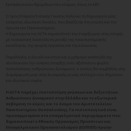
Εκπαιδευτικών Ιδρυμάτων του κόσμου, όπως το ΜΙΤ.
Ο όρος Εταιρεία Έντασης Γνώσης δηλώνει τη δημιουργία μίας
εταιρείας ιδιωτικού δικαίου, που βασίζεται στη γνώση και την
έρευνα του Πανεπιστημίου.
Η δημιουργία της ACTA σηματοδοτεί την έναρξη μιας νέας εποχής
με ουσιαστική διασύνδεση μεταξύ της πανεπιστημιακής
κοινότητας, της αγοράς εργασίας και της κοινωνίας.
Παράλληλα, η διεισδυτικότητα και η γρήγορη ανάπτυξή της
αποδεικνύει την ανάγκη ύπαρξης ενός αξιόπιστου φορέα
πιστοποίησης ανθρώπινου δυναμικού, ο οποίος θα συμβάλλει στη
διαμόρφωση μιας νέας δυναμικής γενιάς στελεχών του δημόσιου
και ιδιωτικού τομέα.
H Α
CTA
παρέχει πιστοποίηση γνώσεων και δεξιοτήτων
Ανθρώπινου Δυναμικού στην Ελλάδα και το εξωτερικό
σεβόμενη το κύρος και το όνομα του Αριστοτελείου
Πανεπιστημίου Θεσσαλονίκης.
Τα πιστοποιητικά είναι
προσαρμοσμένα στα επαγγελματικά περιγράμματα που
δημοσιοποιεί ο Εθνικός Οργανισμός Προσόντων και
Επαγγελματικού Προσανατολισμού (ΕΟΠΠΕΠ) πρώην