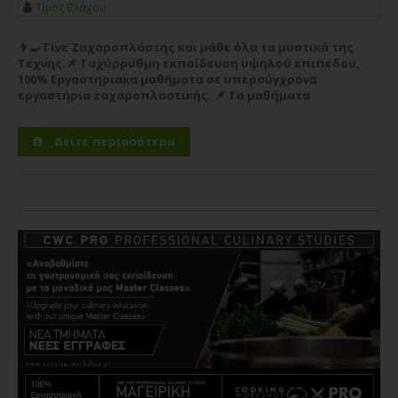
Gregory Doyen
Τίμος Βλάχου
👨‍🍳 Γίνε Ζαχαροπλάστης και μάθε όλα τα μυστικά της
Τέχνης.📌 Ταχύρρυθμη εκπαίδευση υψηλού επιπέδου,
100% Εργαστηριακα μαθήματα σε υπερσύγχρονα
εργαστήρια zαχαροπλαστικής. 📌 Τα μαθήματα
απευθύνονται σε οποιον θέλει να ξεκινήσει την καριέρα
του στο χώρο της...
Περισσότερα
Δείτε περισσότερα
Σεμινάριο
DISFRUTAR, CONCEPTS and TECHNIQUES
10/02/2025
Eduard Xatruch