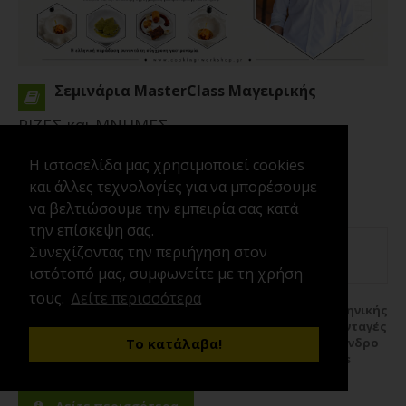
Σεμινάρια MasterClass Μαγειρικής
ΡΙΖΕΣ και ΜΝΗΜΕΣ
Η ιστοσελίδα μας χρησιμοποιεί cookies
και άλλες τεχνολογίες για να μπορέσουμε
να βελτιώσουμε την εμπειρία σας κατά
την επίσκεψη σας.
25/11/2026
17:00
4 Ώρες
Συνεχίζοντας την περιήγηση στον
Aλέξανδρος Xαραλαμπόπουλος
ιστότοπό μας, συμφωνείτε με τη χρήση
τους.
Δείτε περισσότερα
ΡΙΖΕΣ & ΜΝΗΜΕΣ Με έμπνευση από τις ρίζες της Ελληνικής
κουζίνας, τις πρώτες ύλεςκαι τις παραδοσιακές συνταγές
## Δημιουργική Ελληνική Κουζίνα με τον Chef Αλέξανδρο
Το κατάλαβα!
Χαραλαμπόπουλο **Ένα επαγγελματικό MasterClass
εμπνευσμένο από τις ρίζες της ελληνικής γαστρονομίας,
τις...
Περισσότερα
Δείτε περισσότερα