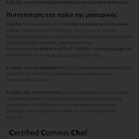
Ε.ΚΕ.ΠΙΣ. του Υπουργείου Παιδείας και Δια Βίου Μάθησης.
Πιστοποίηση στο πεδίο της μαγειρικής
Η
ACTA
, σε συνεργασία με την
Λέσχη Αρχιμαγείρων Ελλάδος
,
κάλυψε ένα μεγάλο κενό στο χώρο της μαγειρικής τέχνης.
Κατανοώντας πλήρως τη σημασία της πιστοποιημένης γνώσης στη
σύγχρονη αγορά εργασίας, δημιούργησε την
πιστοποίηση
“
Certified
Cook
Chef
” (
CCC
)
που
συνυπογράφεται
από την ACTA και τη Λέσχη Αρχιμαγείρων Ελλάδος.
Στόχος του προγράμματος
είναι η επαγγελματική στήριξη και
ανάδειξη της ειδικότητας του Μάγειρα με ποιοτικούς και
αντικειμενικούς όρους.
Στόχος της πιστοποίησης
είναι ο Μάγειρας που την κατακτά
να γνωρίζει επαρκώς τη δομή της κουζίνας μιας επισιτιστικής
μονάδας και να διαθέτει όλες τις απαραίτητες γνώσεις και
δεξιότητες για να εργαστεί σε κάθε είδους επαγγελματική
κουζίνα.