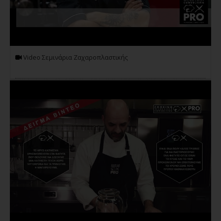
Video Σεμινάρια Ζαχαροπλαστικής