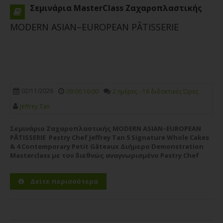
Σεμινάρια MasterClass Ζαχαροπλαστικής
MODERN ASIAN–EUROPEAN PÂTISSERIE
Σεμινάριο
Σεμινάριο Ζαχαροπλαστικής Design Cakes
25/01/2020
Marc Suarez Ledouxcollage
02/11/2026
09:00 16:00
2 ημέρες - 16 διδακτικές Ώρες
Jeffrey Tan
Σεμινάριο Ζαχαροπλαστικής MODERN ASIAN–EUROPEAN
PÂTISSERIE Pastry Chef Jeffrey Tan 5 Signature Whole Cakes
Σεμινάριο
& 4 Contemporary Petit Gâteaux Διήμερο Demonstration
Masterclass με τον διεθνώς αναγνωρισμένο Pastry Chef
CHOCOLATE SHOWPIECE
Jeffrey Tan Η CWC PRO – Pastry Chef Studies υποδέχεται τον
DEMONSTRATION CWC Pastry Chef Studies
διεθνώς αναγνωρισμένο Pastry Chef Jeffrey Tan σε ένα
Δείτε περισσότερα
υψηλού επιπέδου...
Περισσότερα
19/11/2019
Martin Chiffers