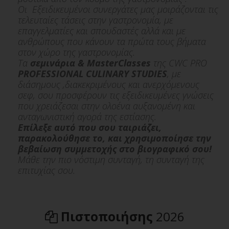
Οι Εξειδικευμένοι συνεργάτες μας μοιράζονται τις
τελευταίες τάσεις στην γαστρονομία, με
επαγγελματίες και σπουδαστές αλλά και με
Σεμινάριο
ανθρώπους που κάνουν τα πρώτα τους βήματα
Story of an Irreducible Chef Diego Guerrero
στον χώρο της γαστρονομίας.
Τα
σεμινάρια & MasterClasses
της CWC PRO
27/02/2024
PROFESSIONAL CULINARY STUDIES
, με
Diego Guerrero
διάσημους ,διακεκριμένους και ανερχόμενους
σεφ, σου προσφέρουν τις εξειδικευμένες γνώσεις
που χρειάζεσαι στην ολοένα αυξανομένη και
ανταγωνιστική αγορά της εστίασης.
Επίλεξε αυτό που σου ταιριάζει,
παρακολούθησε το, και χρησιμοποίησε την
βεβαίωση συμμετοχής στο βιογραφικό σου!
Μάθε την πιο νόστιμη συνταγή, τη συνταγή της
Σεμινάριο
επιτυχίας σου.
2 DAYS MasterClass Molecular Gastronomy
31/01/2023
Christophe Lavelle, PhD
Πιστοποιήσης
2026