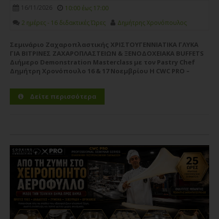
16/11/2026
10:00 έως 17:00
2 ημέρες - 16 διδακτικές Ώρες
Δημήτρης Χρονόπουλος
Σεμινάριο Ζαχαροπλαστικής ΧΡΙΣΤΟΥΓΕΝΝΙΑΤΙΚΑ ΓΛΥΚΑ
ΓΙΑ ΒΙΤΡΙΝΕΣ ΖΑΧΑΡΟΠΛΑΣΤΕΙΩΝ & ΞΕΝΟΔΟΧΕΙΑΚΑ BUFFETS
Διήμερο Demonstration Masterclass με τον Pastry Chef
Δημήτρη Χρονόπουλο 16 & 17 Νοεμβρίου Η CWC PRO –
Pastry Chef Studies υποδέχεται τον καταξιωμένο Pastry
Chef Δημήτρη Χρονόπουλο σε ένα υψηλού επιπέδου...
Δείτε περισσότερα
Περισσότερα