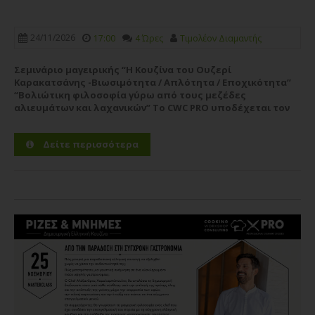
24/11/2026
17:00
4 Ώρες
Τιμολέον Διαμαντής
Σεμινάριο μαγειρικής “Η Κουζίνα του Ουζερί
Καρακατσάνης -Βιωσιμότητα / Απλότητα / Εποχικότητα”
“Βολιώτικη φιλοσοφία γύρω από τους μεζέδες
αλιευμάτων και λαχανικών” Το CWC PRO υποδέχεται τον
chef **Τιμολέοντα Διαμαντή**, νικητή του **MasterChef
Greece 2018** και Chef & Owner του **Ouzeri...
Περισσότερα
Δείτε περισσότερα