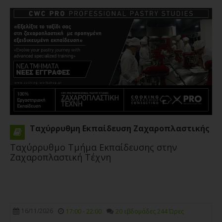
Σεμινάριο
CWC PRO MasterClass 3 Days
Demonstration Antonio Bachours
Viennoιserιe
17/02/2027
Antonio Bachour
Ταχύρρυθμη Εκπαίδευση Ζαχαροπλαστικής
Ταχύρρυθμο Τμήμα Εκπαίδευσης στην
Ζαχαροπλαστική Τέχνη
Σεμινάριο
Gregory Doyen - Βest of desserts
16/11/2026
17:00 - 22:00
20 εβδομάδες 244 Ώρες
18/10/2021