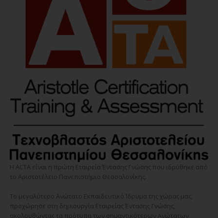
Η ACTA είναι η πρώτη Εταιρεία Έντασης Γνώσης που ιδρύθηκε από
το Αριστοτέλειο Πανεπιστήμιο Θεσσαλονίκης.
Το μεγαλύτερο Ανώτατο Εκπαιδευτικό Ίδρυμα της χώρας μας,
προχώρησε στη δημιουργία Εταιρείας Έντασης Γνώσης,
ακολουθώντας τα πρότυπα των σημαντικότερων Ανώτατων