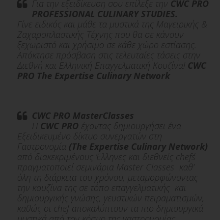
Για την εξειδίκευση σου επίλεξε την
CWC PRO
Σεμινάριο
PROFESSIONAL CULINARY STUDIES.
EXCTRACTIONS and DELICATE SAUCES
Γίνε ειδικός και μάθε τα μυστικά της Μαγειρικής &
Ζαχαροπλαστικής Τέχνης που θα σε κάνουν
12/02/2025
ξεχωριστό και χρήσιμο σε κάθε χώρο εστίασης.
Θάνος Φέσκος
Απόκτησε πρόσβαση στις τελευταίες τάσεις στην
Διεθνή και Ελληνική Επαγγελματική Κουζίνα!
CWC
PRO The Expertise Culinary Network
CWC PRO MasterClasses
H
CWC PRO
έχοντας δημιουργήσει ένα
Σεμινάριο
Εξειδικευμένο δίκτυο συνεργατών στη
Γαστρονομία
(The Expertise Culinary Network)
The Creative Ecosystem of Mugaritz
από διακεκριμένους Έλληνες και διεθνείς chef΄s
11/02/2026
πραγματοποιεί σεμινάρια Μaster Classes καθ’
Andoni Luis Aduriz
όλη τη διάρκεια του χρόνου, μεταμορφώνοντας
την κουζίνα της σε τόπο επαγγελματικής και
δημιουργικής γνώσης, γευστικών πειραματισμών,
καθώς οι chef αποκαλύπτουν τα πιο δημιουργικά
μυστικά από τον κόσμο της γαστρονομίας .