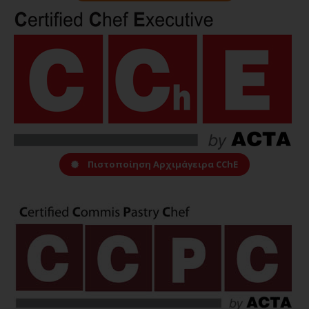
Πιστοποίηση Αρχιμάγειρα CChE