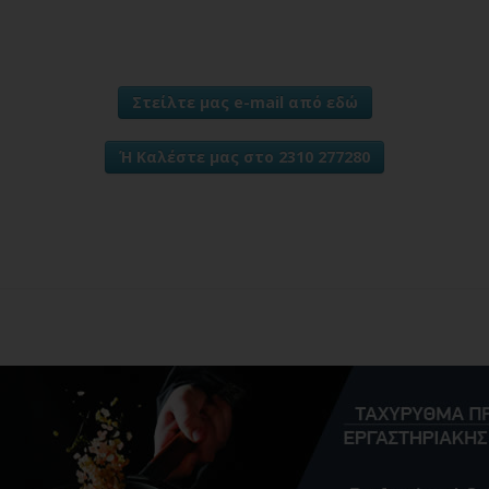
Στείλτε μας e-mail από εδώ
Ή Καλέστε μας στο 2310 277280