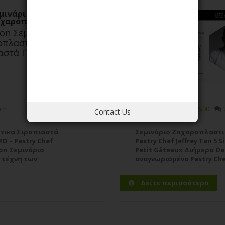
μινάρια MasterClass
χαροπλαστικής
on Σεμινάριο
πλαστικής Ανατολίτικα
αστά Γλυκά
02/11/2026
am
09:00 16:00
Contact Us
τικα Σιροπιαστά
Σεμινάριο Ζαχαροπλαστι
O – Pastry Chef
Pastry Chef Jeffrey Tan 5
on Σεμινάριο
Petit Gâteaux Διήμερο De
 τέχνη των
αναγνωρισμένο Pastry Chef
ή τον έμπειρο
Studies υποδέχεται τον δ
Tan σε ένα υψηλού επιπέ
Δείτε περισσότερα