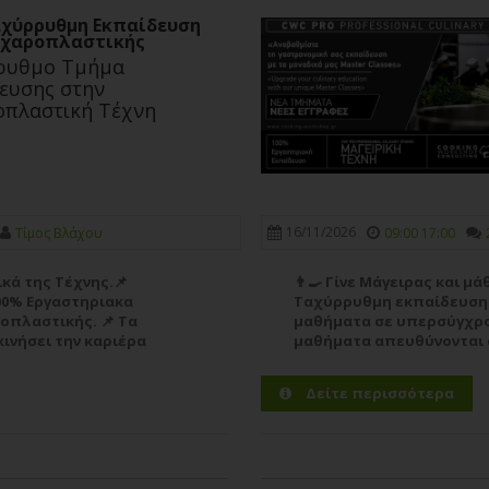
χύρρυθμη Εκπαίδευση
χαροπλαστικής
ρυθμο Τμήμα
ευσης στην
οπλαστική Τέχνη
16/11/2026
Τίμος Βλάχου
09:00 17:00
ικά της Τέχνης.📌
👨‍🍳 Γίνε Μάγειρας και μ
00% Εργαστηριακα
Ταχύρρυθμη εκπαίδευση 
πλαστικής. 📌 Τα
μαθήματα σε υπερσύγχρον
ινήσει την καριέρα
μαθήματα απευθύνονται σ
του στο χώρο της Μαγειρ
Δείτε περισσότερα