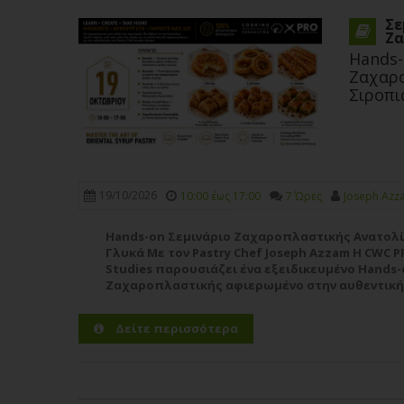
Σε
Ζα
Hands-
Ζαχαρο
Σιροπι
19/10/2026
10:00 έως 17:00
7 Ώρες
Joseph Azz
Hands-on Σεμινάριο Ζαχαροπλαστικής Ανατολί
Γλυκά Με τον Pastry Chef Joseph Azzam Η CWC PR
Studies παρουσιάζει ένα εξειδικευμένο Hands-
Ζαχαροπλαστικής αφιερωμένο στην αυθεντική
ανατολίτικων σιροπιαστών γλυκών, με εισηγητ
Pastry Chef Joseph...
Περισσότερα
Δείτε περισσότερα