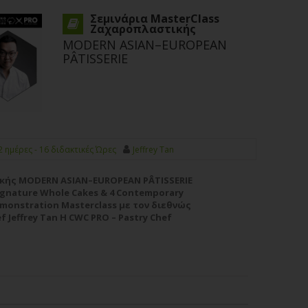
Σεμινάρια MasterClass
Ζαχαροπλαστικής
MODERN ASIAN–EUROPEAN
PÂTISSERIE
2 ημέρες - 16 διδακτικές Ώρες
Jeffrey Tan
κής MODERN ASIAN–EUROPEAN PÂTISSERIE
 Signature Whole Cakes & 4 Contemporary
monstration Masterclass με τον διεθνώς
 Jeffrey Tan Η CWC PRO – Pastry Chef
ιεθνώς αναγνωρισμένο Pastry Chef Jeffrey
δου...
Περισσότερα