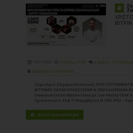
Σε
Ζα
ΧΡΙΣΤΟ
ΒΙΤΡΙ
16/11/2026
10:00 έως 17:00
2 ημέρες - 16 διδακτικ
Δημήτρης Χρονόπουλος
Σεμινάριο Ζαχαροπλαστικής ΧΡΙΣΤΟΥΓΕΝΝΙΑΤΙΚ
ΒΙΤΡΙΝΕΣ ΖΑΧΑΡΟΠΛΑΣΤΕΙΩΝ & ΞΕΝΟΔΟΧΕΙΑΚΑ B
Demonstration Masterclass με τον Pastry Chef
Χρονόπουλο 16 & 17 Νοεμβρίου Η CWC PRO – Past
υποδέχεται τον καταξιωμένο Pastry Chef Δημ
ένα υψηλού επιπέδου...
Περισσότερα
Δείτε περισσότερα