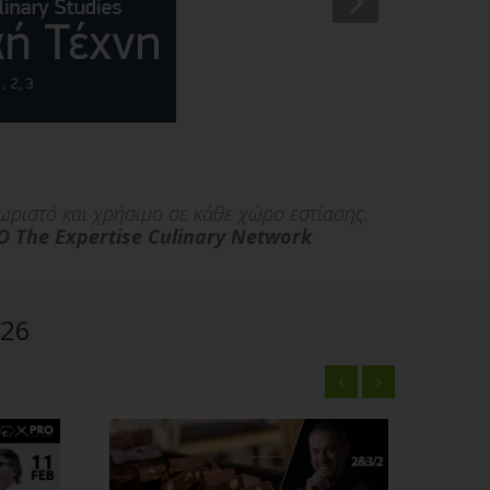
χωριστό και χρήσιμο σε κάθε χώρο εστίασης.
 The Expertise Culinary Network
26