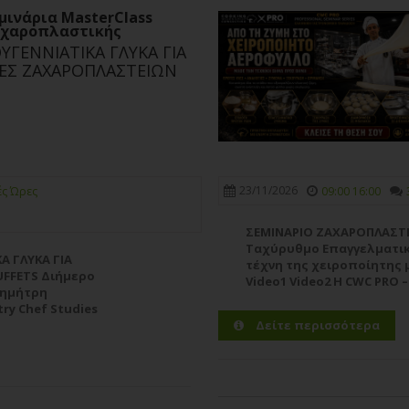
μινάρια MasterClass
χαροπλαστικής
ΥΓΕΝΝΙΑΤΙΚΑ ΓΛΥΚΑ ΓΙΑ
ΝΕΣ ΖΑΧΑΡΟΠΛΑΣΤΕΙΩΝ
23/11/2026
ές Ώρες
09:00 16:00
ΣΕΜΙΝΑΡΙΟ ΖΑΧΑΡΟΠΛΑΣΤ
Ταχύρυθμο Επαγγελματικό
Α ΓΛΥΚΑ ΓΙΑ
τέχνη της χειροποίητης
UFFETS Διήμερο
Video1 Video2 Η CWC PRO –
 Δημήτρη
παρουσιάζει ένα ολοκληρ
ry Chef Studies
ήτρη Χρονόπουλο σε
Δείτε περισσότερα