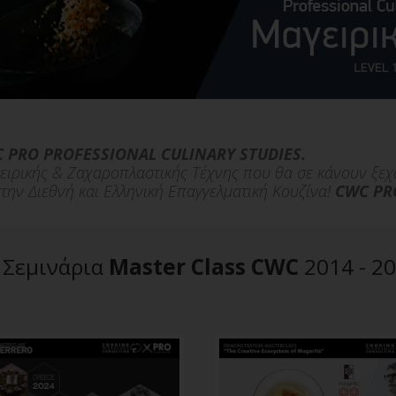
 PRO PROFESSIONAL CULINARY STUDIES.
αγειρικής & Ζαχαροπλαστικής Τέχνης που θα σε κάνουν ξε
στην Διεθνή και Ελληνική Επαγγελματική Κουζίνα!
CWC PRO
Σεμινάρια
Master Class CWC
2014 -
20