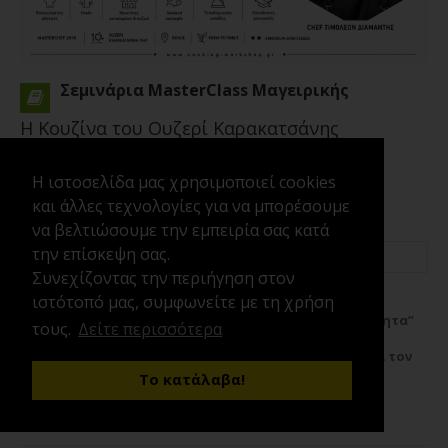
Σεμινάρια MasterClass Μαγειρικής
Η Κουζίνα του Ουζερί Καρακατσάνης
Η ιστοσελίδα μας χρησιμοποιεί cookies
και άλλες τεχνολογίες για να μπορέσουμε
να βελτιώσουμε την εμπειρία σας κατά
την επίσκεψη σας.
24/11/2026
17:00
4 Ώρες
Τιμολέον Διαμαντής
Συνεχίζοντας την περιήγηση στον
ιστότοπό μας, συμφωνείτε με τη χρήση
Σεμινάριο μαγειρικής “Η Κουζίνα του Ουζερί
Καρακατσάνης -Βιωσιμότητα / Απλότητα / Εποχικότητα”
τους.
Δείτε περισσότερα
“Βολιώτικη φιλοσοφία γύρω από τους μεζέδες
αλιευμάτων και λαχανικών” Το CWC PRO υποδέχεται τον
chef **Τιμολέοντα Διαμαντή**, νικητή του **MasterChef
Το κατάλαβα!
Greece 2018** και Chef & Owner του **Ouzeri...
Περισσότερα
Δείτε περισσότερα