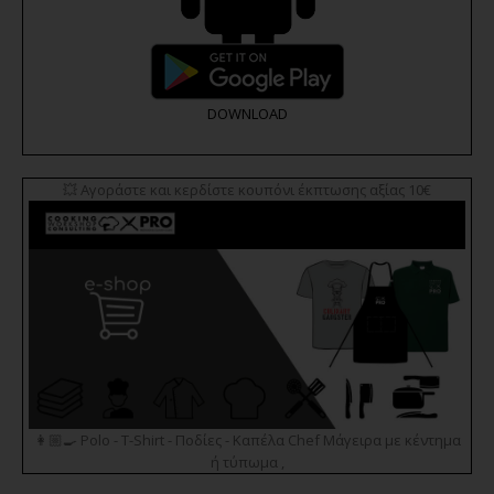
DOWNLOAD
💥 Αγοράστε και κερδίστε κουπόνι έκπτωσης αξίας 10€
👩🏼‍🍳 Polo - T-Shirt - Ποδίες - Καπέλα Chef Μάγειρα με κέντημα
ή τύπωμα ,