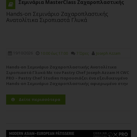
Σεμινάρια MasterClass Ζαχαροπλαστικής
Hands-on Σεμινάριο Ζαχαροπλαστικής
Ανατολίτικα Σιροπιαστά Γλυκά
19/10/2026
10:00 έως 17:00
7 Ώρες
Joseph Azzam
Hands-on Σεμινάριο Ζαχαροπλαστικής Ανατολίτικα
Σιροπιαστά Γλυκά Με τον Pastry Chef Joseph Azzam Η CWC
PRO – Pastry Chef Studies παρουσιάζει ένα εξειδικευμένο
Hands-on Σεμινάριο Ζαχαροπλαστικής αφιερωμένο στην
αυθεντική τέχνη των ανατολίτικων σιροπιαστών γλυκών,
με εισηγητή τον έμπειρο Pastry Chef Joseph...
Περισσότερα
Δείτε περισσότερα