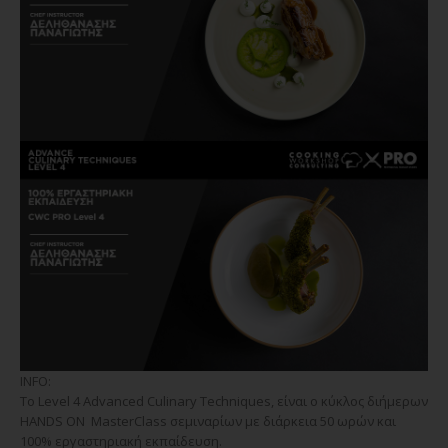
INFO:
Το Level 4 Advanced Culinary Techniques, είναι ο κύκλος διήμερων
HANDS ON MasterClass σεμιναρίων με διάρκεια 50 ωρών και
100% εργαστηριακή εκπαίδευση.