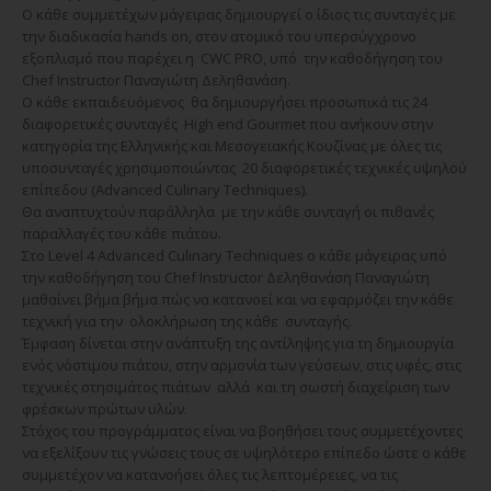
Ο κάθε συμμετέχων μάγειρας δημιουργεί ο ίδιος τις συνταγές με
την διαδικασία hands on, στον ατομικό του υπερσύγχρονο
εξοπλισμό που παρέχει η CWC PRO, υπό την καθοδήγηση του
Chef Ιnstructor Παναγιώτη Δεληθανάση.
O κάθε εκπαιδευόμενος θα δημιουργήσει προσωπικά τις 24
διαφορετικές συνταγές High end Gourmet που ανήκουν στην
κατηγορία της Ελληνικής και Μεσογειακής Κουζίνας με όλες τις
υποσυνταγές χρησιμοποιώντας 20 διαφορετικές τεχνικές υψηλού
επίπεδου (Advanced Culinary Techniques).
Θα αναπτυχτούν παράλληλα με την κάθε συνταγή οι πιθανές
παραλλαγές του κάθε πιάτου.
Στο Level 4 Advanced Culinary Techniques ο κάθε μάγειρας υπό
την καθοδήγηση του Chef Ιnstructor Δεληθανάση Παναγιώτη
μαθαίνει βήμα βήμα πώς να κατανοεί και να εφαρμόζει την κάθε
τεχνική για την ολοκλήρωση της κάθε συνταγής.
Έμφαση δίνεται στην ανάπτυξη της αντίληψης για τη δημιουργία
ενός νόστιμου πιάτου, στην αρμονία των γεύσεων, στις υφές, στις
τεχνικές στησιμάτος πιάτων αλλά και τη σωστή διαχείριση των
φρέσκων πρώτων υλών.
Στόχος του προγράμματος είναι να βοηθήσει τους συμμετέχοντες
να εξελίξουν τις γνώσεις τους σε υψηλότερο επίπεδο ώστε ο κάθε
συμμετέχον να κατανοήσει όλες τις λεπτομέρειες, να τις