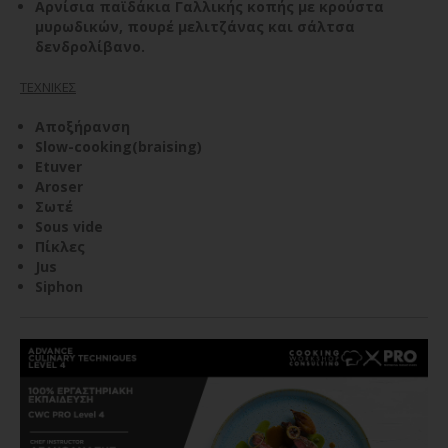
Αρνίσια παϊδάκια Γαλλικής κοπής με κρούστα
μυρωδικών, πουρέ μελιτζάνας και σάλτσα
δενδρολίβανο.
ΤΕΧΝΙΚΕΣ
Αποξήρανση
Slow-cooking(braising)
Etuver
Aroser
Σωτέ
Sous vide
Πίκλες
Jus
Siphon