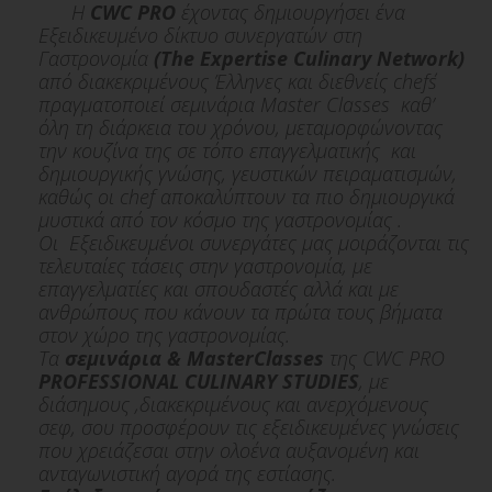
H
CWC PRO
έχοντας δημιουργήσει ένα
Εξειδικευμένο δίκτυο συνεργατών στη
Γαστρονομία
(The Expertise Culinary Network)
από διακεκριμένους Έλληνες και διεθνείς chef΄s
πραγματοποιεί σεμινάρια Μaster Classes καθ’
όλη τη διάρκεια του χρόνου, μεταμορφώνοντας
την κουζίνα της σε τόπο επαγγελματικής και
δημιουργικής γνώσης, γευστικών πειραματισμών,
καθώς οι chef αποκαλύπτουν τα πιο δημιουργικά
μυστικά από τον κόσμο της γαστρονομίας .
Οι Εξειδικευμένοι συνεργάτες μας μοιράζονται τις
τελευταίες τάσεις στην γαστρονομία, με
επαγγελματίες και σπουδαστές αλλά και με
ανθρώπους που κάνουν τα πρώτα τους βήματα
στον χώρο της γαστρονομίας.
Τα
σεμινάρια & MasterClasses
της CWC PRO
PROFESSIONAL CULINARY STUDIES
, με
διάσημους ,διακεκριμένους και ανερχόμενους
σεφ, σου προσφέρουν τις εξειδικευμένες γνώσεις
που χρειάζεσαι στην ολοένα αυξανομένη και
ανταγωνιστική αγορά της εστίασης.