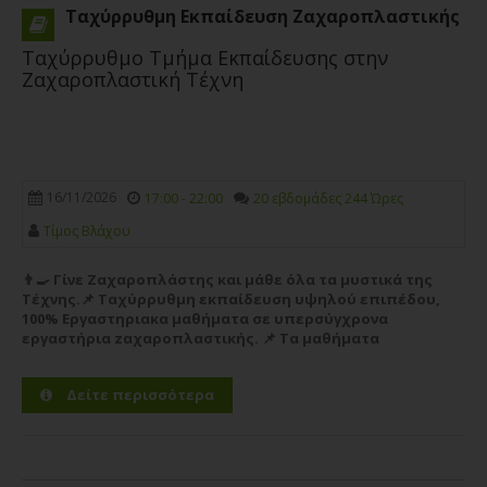
Ταχύρρυθμη Εκπαίδευση Ζαχαροπλαστικής
Ταχύρρυθμο Τμήμα Εκπαίδευσης στην
Ζαχαροπλαστική Τέχνη
16/11/2026
17:00 - 22:00
20 εβδομάδες 244 Ώρες
Τίμος Βλάχου
👨‍🍳 Γίνε Ζαχαροπλάστης και μάθε όλα τα μυστικά της
Τέχνης.📌 Ταχύρρυθμη εκπαίδευση υψηλού επιπέδου,
100% Εργαστηριακα μαθήματα σε υπερσύγχρονα
εργαστήρια zαχαροπλαστικής. 📌 Τα μαθήματα
απευθύνονται σε οποιον θέλει να ξεκινήσει την καριέρα
του στο χώρο της...
Περισσότερα
Δείτε περισσότερα