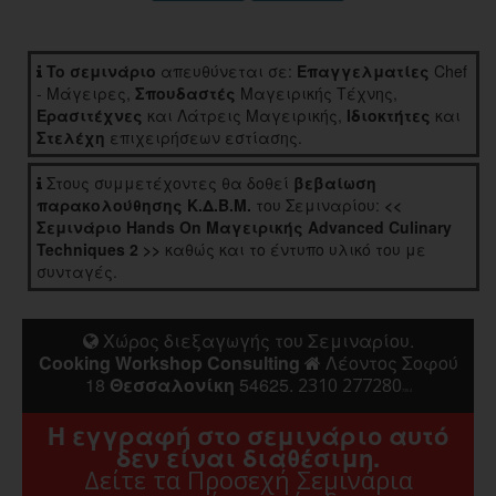
To σεμινάριο
απευθύνεται σε:
Επαγγελματίες
Chef
- Μάγειρες,
Σπουδαστές
Μαγειρικής Τέχνης,
Ερασιτέχνες
και Λάτρεις Μαγειρικής,
Ιδιοκτήτες
και
Στελέχη
επιχειρήσεων εστίασης.
Στους συμμετέχοντες θα δοθεί
βεβαίωση
παρακολούθησης Κ.Δ.Β.Μ.
του Σεμιναρίου:
<<
Σεμινάριο Hands On Μαγειρικής Advanced Culinary
Techniques 2 >>
καθώς και το έντυπο υλικό του με
συνταγές.
Χώρος διεξαγωγής του Σεμιναρίου.
Cooking Workshop Consulting
Λέοντος Σοφού
18
Θεσσαλονίκη
54625.
2310 277280
7354
Η εγγραφή στο σεμινάριο αυτό
δεν είναι διαθέσιμη.
Δείτε τα Προσεχή Σεμινάρια