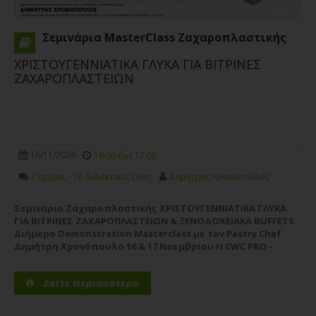
Σεμινάρια MasterClass Ζαχαροπλαστικής
ΧΡΙΣΤΟΥΓΕΝΝΙΑΤΙΚΑ ΓΛΥΚΑ ΓΙΑ ΒΙΤΡΙΝΕΣ
ΖΑΧΑΡΟΠΛΑΣΤΕΙΩΝ
16/11/2026
10:00 έως 17:00
2 ημέρες - 16 διδακτικές Ώρες
Δημήτρης Χρονόπουλος
Σεμινάριο Ζαχαροπλαστικής ΧΡΙΣΤΟΥΓΕΝΝΙΑΤΙΚΑ ΓΛΥΚΑ
ΓΙΑ ΒΙΤΡΙΝΕΣ ΖΑΧΑΡΟΠΛΑΣΤΕΙΩΝ & ΞΕΝΟΔΟΧΕΙΑΚΑ BUFFETS
Διήμερο Demonstration Masterclass με τον Pastry Chef
Δημήτρη Χρονόπουλο 16 & 17 Νοεμβρίου Η CWC PRO –
Pastry Chef Studies υποδέχεται τον καταξιωμένο Pastry
Chef Δημήτρη Χρονόπουλο σε ένα υψηλού επιπέδου...
Δείτε περισσότερα
Περισσότερα