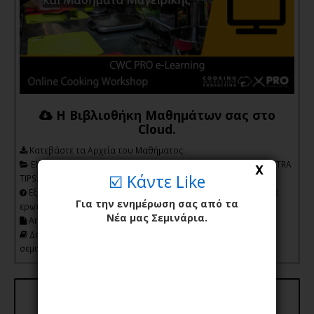
Η Βιβλιοθήκη Μαθημάτων σας στο
Cloud.
Kατεβάστε τα Αρχεία του Μαθήματος:
ΕΝΤΥΠΕΣ ΣΥΝΤΑΓΕΣ, NUTRITION FACTS, FOOD COST TOOL, EXTRA
X
☑️ Κάντε Like
TIPS.
Εξασκηθείτε στην κατανόηση του μαθήματος απαντώντας σε
Για την ενημέρωση σας από τα
ερωτήσεις.
Νέα μας Σεμινάρια.
Αποκτήστε την ονομαστική Βεβαίωση Παρακολούθησης.
Δημιουργήστε την δική σας βιβλιοθήκη στο
Cloud με
σεμινάρια, συνταγές και επαγγελματικά βοηθήματα!