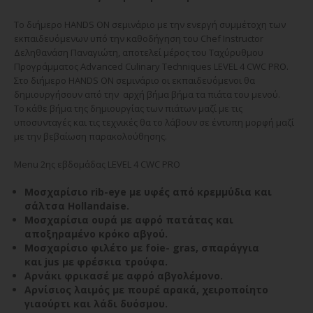
To διήμερο HANDS ON σεμινάριο με την ενεργή συμμέτοχη των
εκπαιδευόμενων υπό την καθοδήγηση του Chef Instructor
Δεληθανάση Παναγιώτη, αποτελεί μέρος του Ταχύρυθμου
Προγράμματος Advanced Culinary Techniques LEVEL 4 CWC PRO.
Στο διήμερο HANDS ON σεμινάριο οι εκπαιδευόμενοι θα
δημιουργήσουν από την αρχή βήμα βήμα τα πιάτα του μενού.
Το κάθε βήμα της δημιουργίας των πιάτων μαζί με τις
υποσυνταγές και τις τεχνικές θα το λάβουν σε έντυπη μορφή μαζί
με την βεβαίωση παρακολούθησης.
Μenu 2ης εβδομάδας LEVEL 4 CWC PRO
Μοσχαρίσιο rib-eye με υφές από κρεμμύδια και
σάλτσα Ηollandaise.
Μοσχαρίσια ουρά με αφρό πατάτας και
αποξηραμένο κρόκο αβγού.
Μοσχαρίσιο φιλέτο με foie- gras, σπαράγγια
και jus με φρέσκια τρούφα.
Αρνάκι φρικασέ με αφρό αβγολέμονο.
Αρνίσιος λαιμός με πουρέ αρακά, χειροποίητο
γιαούρτι και λάδι δυόσμου.