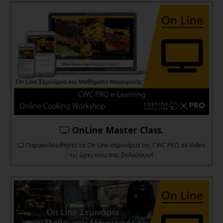
OnLine Master Class.
Παρακολουθήστε τα On Line σεμινάρια της CWC PRO σε Video
τις ώρες που σας βολεύουν!!