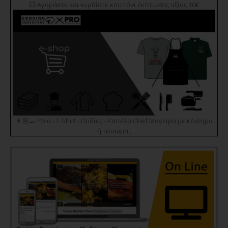
💥 Αγοράστε και κερδίστε κουπόνι έκπτωσης αξίας 10€
👩🏼‍🍳 Polo - T-Shirt - Ποδίες - Καπέλα Chef Μάγειρα με κέντημα
ή τύπωμα ,