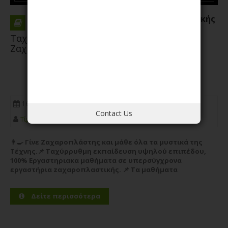
Ταχύρρυθμη Εκπαίδευση Ζαχαροπλαστικής
Ταχύρρυθμο Τμήμα Εκπαίδευσης στην
Ζαχαροπλαστική Τέχνη
16/11/2026
17:00 - 22:00
20 εβδομάδες 244 Ώρες
Contact Us
Τίμος Βλάχου
👨‍🍳 Γίνε Ζαχαροπλάστης και μάθε όλα τα μυστικά της
Τέχνης.📌 Ταχύρρυθμη εκπαίδευση υψηλού επιπέδου,
100% Εργαστηριακα μαθήματα σε υπερσύγχρονα
εργαστήρια zαχαροπλαστικής. 📌 Τα μαθήματα
απευθύνονται σε οποιον θέλει να ξεκινήσει την καριέρα
του στο χώρο της...
Περισσότερα
Δείτε περισσότερα