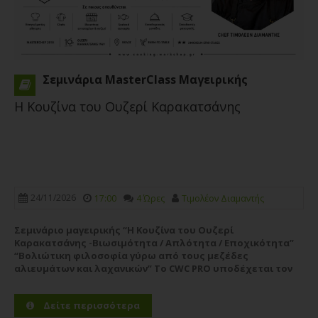
Σεμινάρια MasterClass Μαγειρικής
Η Κουζίνα του Ουζερί Καρακατσάνης
24/11/2026
17:00
4 Ώρες
Τιμολέον Διαμαντής
Σεμινάριο μαγειρικής “Η Κουζίνα του Ουζερί
Καρακατσάνης -Βιωσιμότητα / Απλότητα / Εποχικότητα”
“Βολιώτικη φιλοσοφία γύρω από τους μεζέδες
αλιευμάτων και λαχανικών” Το CWC PRO υποδέχεται τον
chef **Τιμολέοντα Διαμαντή**, νικητή του **MasterChef
Greece 2018** και Chef & Owner του **Ouzeri...
Περισσότερα
Δείτε περισσότερα