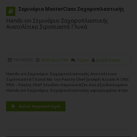
Σεμινάρια MasterClass Ζαχαροπλαστικής
Hands-on Σεμινάριο Ζαχαροπλαστικής
Ανατολίτικα Σιροπιαστά Γλυκά
19/10/2026
10:00 έως 17:00
7 Ώρες
Joseph Azzam
Hands-on Σεμινάριο Ζαχαροπλαστικής Ανατολίτικα
Σιροπιαστά Γλυκά Με τον Pastry Chef Joseph Azzam Η CWC
PRO – Pastry Chef Studies παρουσιάζει ένα εξειδικευμένο
Hands-on Σεμινάριο Ζαχαροπλαστικής αφιερωμένο στην
αυθεντική τέχνη των ανατολίτικων σιροπιαστών γλυκών,
με εισηγητή τον έμπειρο Pastry Chef Joseph...
Περισσότερα
Δείτε περισσότερα