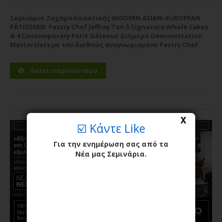
Σεμινάριο Ζαχαροπλαστικής MODERN ASIAN–EUROPEAN
PÂTISSERIE Pastry Chef Jeffrey Tan 5 Signature Whole Cakes
& 4 Contemporary Petit Gâteaux Διήμερο Demonstration
Masterclass με τον διεθνώς αναγνωρισμένο Pastry Chef
Jeffrey Tan Η CWC PRO – Pastry Chef Studies υποδέχεται τον
διεθνώς αναγνωρισμένο Pastry Chef Jeffrey Tan σε ένα
Δείτε περισσότερα
υψηλού επιπέδου...
Περισσότερα
X
☑️ Κάντε Like
Για την ενημέρωση σας από τα
Νέα μας Σεμινάρια.