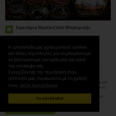
Σεμινάρια MasterClass Μαγειρικής
TEXAS BBQ and GRILLING TECHNIQUES
Η ιστοσελίδα μας χρησιμοποιεί cookies
και άλλες τεχνολογίες για να μπορέσουμε
να βελτιώσουμε την εμπειρία σας κατά
την επίσκεψη σας.
08/12/2026
17:00
4 Ώρες
Βασίλης Σπόρος
Συνεχίζοντας την περιήγηση στον
ιστότοπό μας, συμφωνείτε με τη χρήση
ΣΕΜΙΝΑΡΙΟ ΜΑΓΕΙΡΙΚΗΣ TEXAS BBQ & GRILLING TECHNIQUES
τους.
Δείτε περισσότερα
Αυθεντικό Low & Slow BBQ και επαγγελματικές τεχνικές
ψησίματος**Chef Instructor: Βασίλης Σπόρος**
Ανακαλύψτε τα μυστικά του αυθεντικού αμερικανικού
Το κατάλαβα!
barbecue και μάθετε να διαχειρίζεστε με επαγγελματική
ακρίβεια τον καπνό, τη φωτιά, τη ...
Περισσότερα
Δείτε περισσότερα