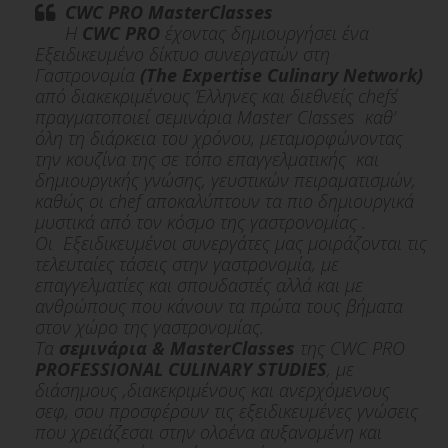
CWC PRO MasterClasses
H
CWC PRO
έχοντας δημιουργήσει ένα
Εξειδικευμένο δίκτυο συνεργατών στη
Γαστρονομία
(The Expertise Culinary Network)
από διακεκριμένους Έλληνες και διεθνείς chef΄s
πραγματοποιεί σεμινάρια Μaster Classes καθ’
όλη τη διάρκεια του χρόνου, μεταμορφώνοντας
την κουζίνα της σε τόπο επαγγελματικής και
δημιουργικής γνώσης, γευστικών πειραματισμών,
καθώς οι chef αποκαλύπτουν τα πιο δημιουργικά
μυστικά από τον κόσμο της γαστρονομίας .
Οι Εξειδικευμένοι συνεργάτες μας μοιράζονται τις
τελευταίες τάσεις στην γαστρονομία, με
επαγγελματίες και σπουδαστές αλλά και με
ανθρώπους που κάνουν τα πρώτα τους βήματα
στον χώρο της γαστρονομίας.
Τα
σεμινάρια & MasterClasses
της CWC PRO
PROFESSIONAL CULINARY STUDIES
, με
διάσημους ,διακεκριμένους και ανερχόμενους
σεφ, σου προσφέρουν τις εξειδικευμένες γνώσεις
που χρειάζεσαι στην ολοένα αυξανομένη και