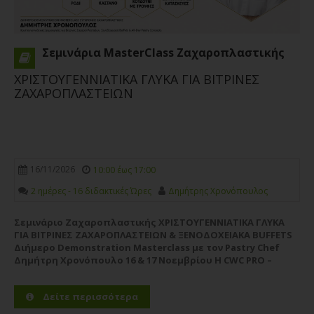
Σεμινάρια MasterClass Ζαχαροπλαστικής
ΧΡΙΣΤΟΥΓΕΝΝΙΑΤΙΚΑ ΓΛΥΚΑ ΓΙΑ ΒΙΤΡΙΝΕΣ
ΖΑΧΑΡΟΠΛΑΣΤΕΙΩΝ
16/11/2026
10:00 έως 17:00
2 ημέρες - 16 διδακτικές Ώρες
Δημήτρης Χρονόπουλος
Σεμινάριο Ζαχαροπλαστικής ΧΡΙΣΤΟΥΓΕΝΝΙΑΤΙΚΑ ΓΛΥΚΑ
ΓΙΑ ΒΙΤΡΙΝΕΣ ΖΑΧΑΡΟΠΛΑΣΤΕΙΩΝ & ΞΕΝΟΔΟΧΕΙΑΚΑ BUFFETS
Διήμερο Demonstration Masterclass με τον Pastry Chef
Δημήτρη Χρονόπουλο 16 & 17 Νοεμβρίου Η CWC PRO –
Pastry Chef Studies υποδέχεται τον καταξιωμένο Pastry
Chef Δημήτρη Χρονόπουλο σε ένα υψηλού επιπέδου...
Δείτε περισσότερα
Περισσότερα