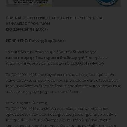
ΣΕΜΙΝΑΡΙΟ ΕΣΩΤΕΡΙΚΟΣ ΕΠΙΘΕΩΡΗΤΗΣ ΥΓΙΕΙΝΗΣ ΚΑΙ
ΑΣΦΑΛΕΙΑΣ ΤΡΟΦΙΜΩΝ
ISO 22000:2018 (HACCP)
ΕΙΣΗΓΗΤΗΣ: Γιάννης Καρβέλας
Το εκπαιδευτικό πρόγραμμα δίνει την
δυνατότητα
πιστοποίησης Εσωτερικού Επιθεωρητή
Συστημάτων
Υγιεινής και Ασφάλειας ΤροφίμωνISO 22000:2018 (HACCP)
To ISO 22000:2005 προδιαγράφει τις απαιτήσεις που πρέπει να
ικανοποιούν οι επιχειρήσεις που εμπλέκονται στην αλυσίδα των
τροφίμων ώστε να διασφαλίζεται η ασφάλεια των προϊόντων τους
από την παραγωγή μέχρι την κατανάλωση.
Σε ποιους απευθύνεται;
Το ISO 22000:2018 απευθύνεται σε όλες τις επιχειρήσεις και
οργανισμούς (ιδιωτικού και δημοσίου χαρακτήρα) της αλυσίδας
των τροφίμων και των ζωοτροφών συμπεριλαμβάνοντας τις
επιχειρήσεις παροχής υπηρεσιών, τους υπεργολάβους και τους