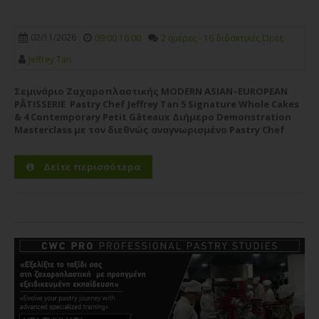
02/11/2026
09:00 16:00
2 ημέρες - 16 διδακτικές Ώρες
Jeffrey Tan
Σεμινάριο Ζαχαροπλαστικής MODERN ASIAN–EUROPEAN
PÂTISSERIE Pastry Chef Jeffrey Tan 5 Signature Whole Cakes
& 4 Contemporary Petit Gâteaux Διήμερο Demonstration
Masterclass με τον διεθνώς αναγνωρισμένο Pastry Chef
Jeffrey Tan Η CWC PRO – Pastry Chef Studies υποδέχεται τον
διεθνώς αναγνωρισμένο Pastry Chef Jeffrey Tan σε ένα
Δείτε περισσότερα
υψηλού επιπέδου...
Περισσότερα