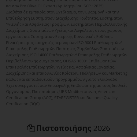
καισαν Pro Olive Oil Expert (Αρ. Μητρώου SCP 12825).
Διαθέτει δε εμπειρία στον Σχεδιασμό, την Εφαρμογή και την
Επιθεώρηση Συστημάτων Διαχείρισης Ποιότητας, Συστημάτων
Υγιεινής και Ασφάλειας Τροφίμων, Συστημάτων Περιβαλλοντικής
Διαχείρισης, Συστημάτων Υγείας και Ασφάλειας στους χώρους
εργασίας και Συστημάτων Εταιρικής Κοινωνικής Ευθύνης.
Είναι έμπειρος εισηγητής σεμιναρίων ISO 9001 Επιθεωρητών/
Επικεφαλής Επιθεωρητών Ποιότητας, Συμβούλων Συστημάτων
Διαχείρισης, ISO 14000 Επιθεωρητών/ Επικεφαλής Επιθεωρητών
Περιβαλλοντικής Διαχείρισης, OHSAS 18001 Επιθεωρητών/
Επικεφαλής Επιθεωρητών Υγείας και Ασφάλειας Εργασίας,
Διαχείρισης και επικοινωνίας Κρίσεων, Πωλήσεων και Marketing
καθώς και εκπαιδευτικών προγραμμάτων για το Ελαιόλαδο.
Έχει συνεργαστεί σαν Επικεφαλής Επιθεωρητής με τους διεθνείς
Οργανισμούς Πιστοποίησης URS Mediterranean, American
Certification Group (ACG), STAREGISTER και BusinessQuallity
Certification (BQC).
Πιστοποιήσης
2026