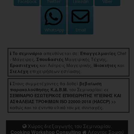
Facebook
Twitter
Linkedin
Viber
WhatsApp
Email
To σεμινάριο
απευθύνεται σε:
Επαγγελματίες
Chef
- Μάγειρες,
Σπουδαστές
Μαγειρικής Τέχνης,
Ερασιτέχνες
και Λάτρεις Μαγειρικής,
Ιδιοκτήτες
και
Στελέχη
επιχειρήσεων εστίασης.
Στους συμμετέχοντες θα δοθεί
βεβαίωση
παρακολούθησης Κ.Δ.Β.Μ.
του Σεμιναρίου:
<<
ΣΕΜΙΝΑΡΙΟ ΕΣΩΤΕΡΙΚΟΣ ΕΠΙΘΕΩΡΗΤΗΣ ΥΓΙΕΙΝΗΣ ΚΑΙ
ΑΣΦΑΛΕΙΑΣ ΤΡΟΦΙΜΩΝ ISO 22000:2018 (HACCP) >>
καθώς και το έντυπο υλικό του με συνταγές.
Χώρος διεξαγωγής του Σεμιναρίου.
Cooking Workshop Consulting
Λέοντος Σοφού