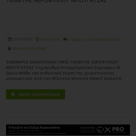
23/11/2026
09:00 16:00
3 ημέρες - 25 διδακτικές Ώρες
Μπαντής Φίλιππος
ΣΕΜΙΝΑΡΙΟ ΖΑΧΑΡΟΠΛΑΣΤΙΚΗΣ ΤΕΧΝΙΤΗΣ ΑΕΡΟΦΥΛΛΟΥ
ΜΠΟΥΓΑΤΣΑΣ Ταχύρυθμο Επαγγελματικό Σεμινάριο 25
Ωρών Μάθε την αυθεντική τέχνη της χειροποίητης
μπουγάτσας από τον Φίλιππο Μπαντή Video1 Video2 Η
CWC PRO – Professional Culinary Studies παρουσιάζει ένα
ολοκληρωμένο,...
Περισσότερα
Δείτε περισσότερα