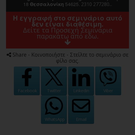
18
Θεσσαλονίκη
54625.
2310 277280
8723
Η εγγραφή στο σεμινάριο αυτό
δεν είναι διαθέσιμη.
Δείτε τα Προσεχή Σεμινάρια
παρακάτω από εδω.
Share - Κοινοποιήστε - Στείλτε το σεμινάριο σε
φίλο σας.
Facebook
Twitter
Linkedin
Viber
WhatsApp
Email