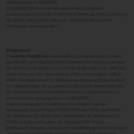
Πιστοποίησης STAREGISTER
Ο STAREGISTER είναι διαπιστευμένος από τον Φορέα
Διαπίστευσης IAS (ISO/IEC 17024, A.N. PCB101) και πλήρες μέλος της
αμοιβαίας αναγνώρισης (MLA) του InternationalPersonnel
Certification Association (IPC).
Βιογραφικό:
Ο
Ιωάννης Καρβέλας
είναι σύμβουλος επιχειρήσεων, Γενικός
Διευθυντής της εταιρείας PARATUS Europe Ltd από τον Ιανουάριο
του 2012 έως και σήμερα, ενώ από τον Φεβρουάριο του 2002 έως
και το τέλος του 2011 ήταν στην ίδια θέση στην εταιρεία CHECK
POINT. Ταυτόχρονα από το 2004 έως και σήμερα κατέχει την θέση
του SalesManager για το γραφείο Ευρώπης και Μέσης Ανατολής,
του διαπιστευμένου Φορέα Πιστοποίησης επαγγελματιών και
εκπαιδευτικών προγραμμάτων STAREGISTER.
Είναι εγγεγραμμένος στα Μητρώα του διαπιστευμένου
Οργανισμού Πιστοποίησης STAREGISTER σαν QMS LeadAuditor
(Αρ. Μητρώου SCP 0612), E.M.S Lead Auditor (Αρ. Μητρώου SCP
07302), OHSAS Lead Auditor (Αρ. Μητρώου SCP 07303),
ΣύμβουλοςΣυστημάτωνΔιαχείρισης Lead Management Consultant
(Αρ. Μητρώου SCP 07304) μεβάσητοπρότυπο ISO 10019:2005