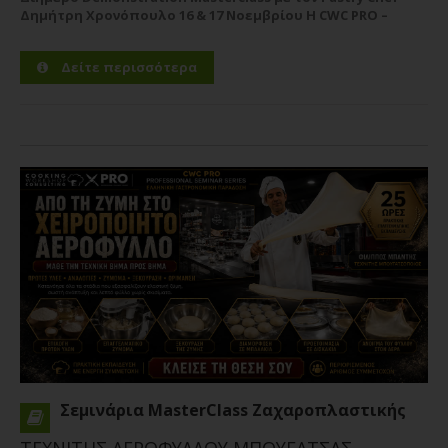
Δημήτρη Χρονόπουλο 16 & 17 Νοεμβρίου Η CWC PRO –
Pastry Chef Studies υποδέχεται τον καταξιωμένο Pastry
Chef Δημήτρη Χρονόπουλο σε ένα υψηλού επιπέδου...
Δείτε περισσότερα
Περισσότερα
Σεμινάρια MasterClass Ζαχαροπλαστικής
ΤΕΧΝΙΤΗΣ ΑΕΡΟΦΥΛΛΟΥ ΜΠΟΥΓΑΤΣΑΣ