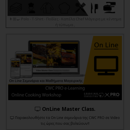
👩🏼‍🍳 Polo - T-Shirt - Ποδίες - Καπέλα Chef Μάγειρα με κέντημα
ή τύπωμα ,
OnLine Master Class.
Παρακολουθήστε τα On Line σεμινάρια της CWC PRO σε Video
τις ώρες που σας βολεύουν!!