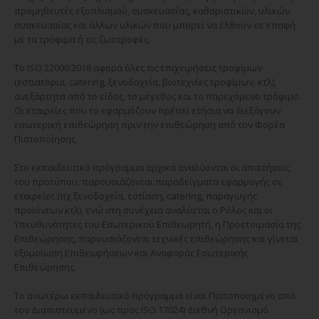
προμηθευτές εξοπλισμού, συσκευασίας, καθαριστικών, υλικών
συσκευασίας και άλλων υλικών που μπορεί να έλθουν σε επαφή
με τα τρόφιμα ή τις ζωοτροφές.
Το ISO 22000:2018 αφορά όλες τις επιχειρήσεις τροφίμων
(εστιατόρια, catering, ξενοδοχεία, βιοτεχνίες τροφίμων, κτλ),
ανεξάρτητα από το είδος, το μέγεθος και το παρεχόμενο τρόφιμο.
Οι εταιρείες που το εφαρμόζουν πρέπει ετήσια να διεξάγουν
εσωτερική επιθεώρηση πριν την επιθεώρηση από τον Φορέα
Πιστοποίησης.
Στο εκπαιδευτικό πρόγραμμα αρχικά αναλύονται οι απαιτήσεις
του προτύπου, παρουσιάζονται παραδείγματα εφαρμογής σε
εταιρείες (πχ ξενοδοχεία, εστίαση, catering, παραγωγής
προϊόντων κτλ), ενώ στη συνέχεια αναλύεται ο Ρόλος και οι
Υπευθυνότητες του Εσωτερικού Επιθεωρητή, η Προετοιμασία της
Επιθεώρησης, παρουσιάζονται τεχνικές επιθεώρησης και γίνεται
εξομοίωση Επιθεωρήσεων και Αναφοράς Εσωτερικής
Επιθεώρησης.
Το ανωτέρω εκπαιδευτικό πρόγραμμα είναι Πιστοποιημένο από
τον Διαπιστευμένο (ως προς ISO 17024) Διεθνή Οργανισμό