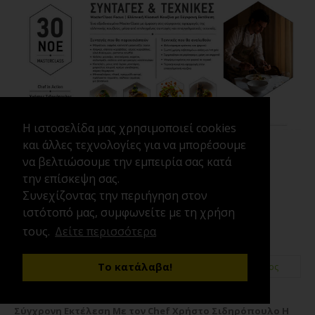
Η ιστοσελίδα μας χρησιμοποιεί cookies
και άλλες τεχνολογίες για να μπορέσουμε
Σεμινάρια MasterClass Μαγειρικής
να βελτιώσουμε την εμπειρία σας κατά
Ελληνική Κλασική Κουζίνα με Σύγχρονη
την επίσκεψη σας.
Εκτέλεση
Συνεχίζοντας την περιήγηση στον
ιστότοπό μας, συμφωνείτε με τη χρήση
τους.
Δείτε περισσότερα
Το κατάλαβα!
30/11/2026
17:00
4 Ώρες
Χρήστος Σιδηρόπουλος
CWC PRO MasterClass Ελληνική Κλασική Κουζίνα με
Σύγχρονη Εκτέλεση Με τον Chef Χρήστο Σιδηρόπουλο Η