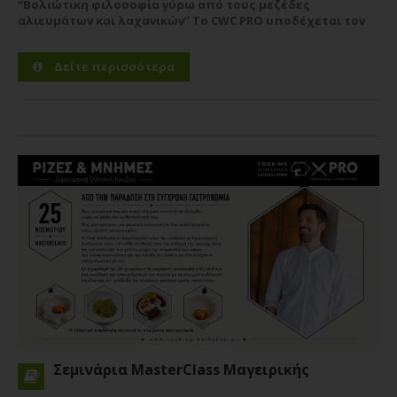
“Βολιώτικη φιλοσοφία γύρω από τους μεζέδες
αλιευμάτων και λαχανικών” Το CWC PRO υποδέχεται τον
chef **Τιμολέοντα Διαμαντή**, νικητή του **MasterChef
Greece 2018** και Chef & Owner του **Ouzeri...
Περισσότερα
Δείτε περισσότερα
Σεμινάρια MasterClass Μαγειρικής