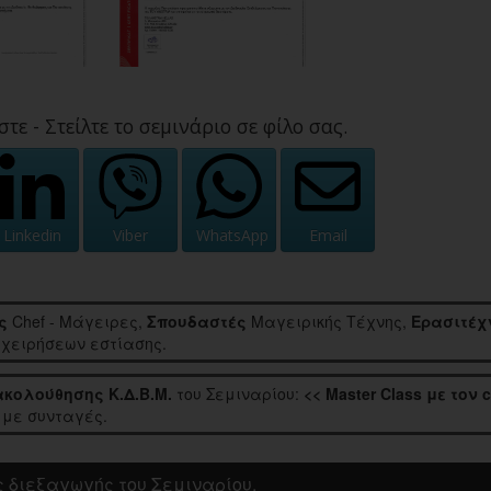
στε - Στείλτε το σεμινάριο σε φίλο σας.
Linkedin
Viber
WhatsApp
Email
ς
Chef - Μάγειρες,
Σπουδαστές
Μαγειρικής Τέχνης,
Ερασιτέχ
χειρήσεων εστίασης.
κολούθησης Κ.Δ.Β.Μ.
του Σεμιναρίου:
<< Master Class με τον 
 με συνταγές.
 διεξαγωγής του Σεμιναρίου.