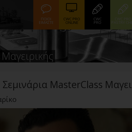
ΠΟΙΟΙ
CWC PRO
CWC
CWC PRO
ΕΙΜΑΣΤΕ
ONLINE
PRO
PASTRY CH
 Μαγειρικής
Σεμινάρια MasterClass Μαγε
αρίκο