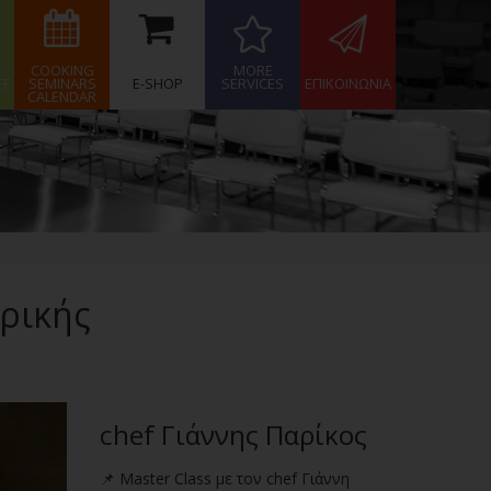
COOKING
MORE
EF
SEMINARS
E-SHOP
SERVICES
ΕΠΙΚΟΙΝΩΝΙΑ
CALENDAR
ιρικής
chef Γιάννης Παρίκος
📌 Master Class με τον chef Γιάννη