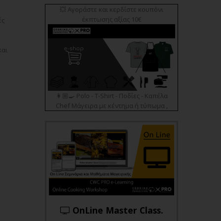
💥 Αγοράστε και κερδίστε κουπόνι
έκπτωσης αξίας 10€
ές
και
👩🏼‍🍳 Polo - T-Shirt - Ποδίες - Καπέλα
Chef Μάγειρα με κέντημα ή τύπωμα ,
OnLine Master Class.