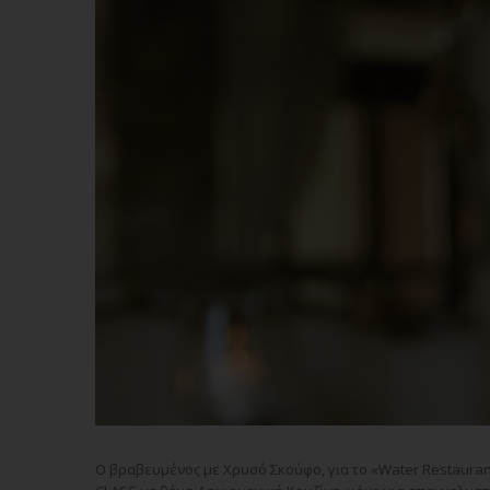
Ο βραβευμένος με Χρυσό Σκούφο, για το «Water Restaurant