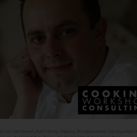
» του Sani Resort,
chef
Γιάννης Παρίκος, θα παρουσιάσει ένα σεμινάριο