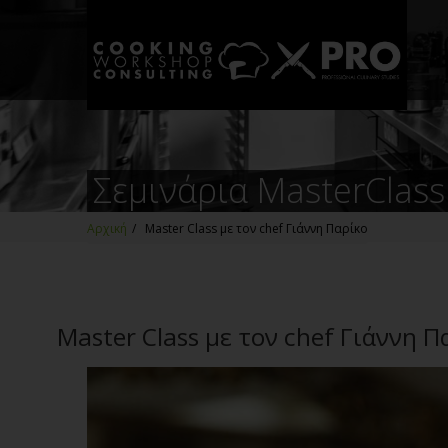
Σεμινάρια MasterClass
Αρχική
/
Master Class με τον chef Γιάννη Παρίκο
Master Class με τον chef Γιάννη Π