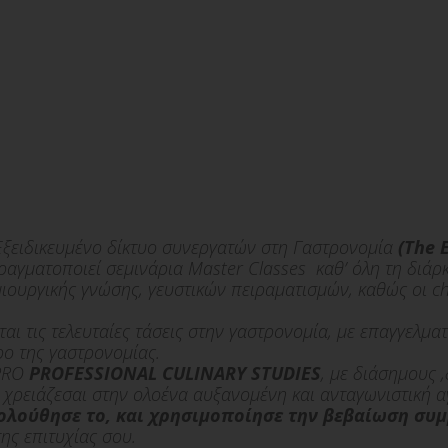
Εξειδικευμένο δίκτυο συνεργατών στη Γαστρονομία
(The 
ραγματοποιεί σεμινάρια Μaster Classes καθ’ όλη τη διά
μιουργικής γνώσης, γευστικών πειραματισμών, καθώς οι c
αι τις τελευταίες τάσεις στην γαστρονομία, με επαγγελμ
ο της γαστρονομίας.
PRO
PROFESSIONAL CULINARY STUDIES
, με διάσημους 
 χρειάζεσαι στην ολοένα αυξανομένη και ανταγωνιστική α
κολούθησε το, και χρησιμοποίησε την βεβαίωση συμ
ης επιτυχίας σου.