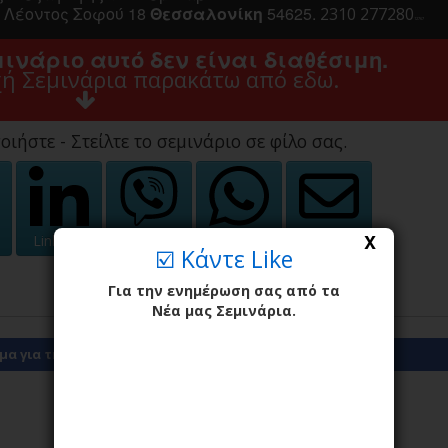
Λέοντος Σοφού 18
Θεσσαλονίκη
54625.
2310 277280
12767
ινάριο αυτό δεν είναι διαθέσιμη.
χή Σεμινάρια παρακάτω από εδω.
οιήστε - Στείλτε το σεμινάριο σε φίλο σας.
X
Linkedin
Viber
WhatsApp
Email
☑️ Κάντε Like
Για την ενημέρωση σας από τα
Νέα μας Σεμινάρια.
α για την διαμονή σας κοντά στο σεμινάριο μας