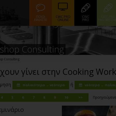
ΠΟΙΟΙ
CWC PRO
CWC
CWC PRO
ΕΙΜΑΣΤΕ
ONLINE
PRO
PASTRY CH
kshop Consulting
op Consulting
χουν γίνει στην Cooking Wor
όμηση
ή
παλαιότερα → νεότερα
νεότερα → παλα
Προηγούμεν
4
5
6
7
8
9
10
>>
εμινάριο