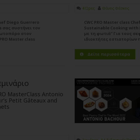
4 Ώρες
Θάνος Φέσκος
Chef Diego Guerrero
CWC PRO Master class Chef
ss σας συστήνει τον
Sustainable Cooking with
πρωτοπόρο στον
με τη φωτιά” Για τους σε
RO Master class
ιδιοκτήτες εστιατορίων 
ς εστιατορίων και
δεξιότητες και τις προοπ
είναι η...
Περισσότερα
Δείτε περισσότερα
εμινάριο
O MasterClass Antonio
r’s Petit Gâteaux and
ets