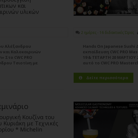
άτικων και
ιρινών υλικών
2 ημέρες - 16 διδακτικές Ώρες
του Αλέξανδρου
Hands On Japanese Sushi
ν και Καλοκαιρινών
εκπαίδευση CWC PRO Mast
in» Στο CWC PRO
19 & ΤΕΤΑΡΤΗ 20 ΜΑΡΤΙΟΥ 20
νδρου Τσιοτίνη με
αυτό το CWC PRO Μasterc
ιρινών...
Δαμαλά οι συμμετέχοντες 
Περισσότερα
Δείτε περισσότερα
εμινάριο
ουργική Κουζίνα του
 Κυριάκη με Τεχνικές
ορίου * Michelin