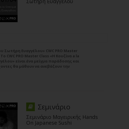
Σωτήρη Ευαγγέλου
 του Σωτήρη Ευαγγέλου» CWC PRO Master
Το CWC PRO Master Class «Η Κουζίνα a la
γέλου» είναι ένα μείγμα παράδοσης και
χοντες θα μάθουν να ανεβάζουν την
 σε νέα ύψη, εμπνέοντας...
Περισσότερα
Σεμινάριο
Σεμινάριο Μαγειρικής Hands
On Japanese Sushi