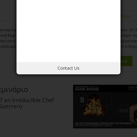
4 Ώρες
Γρηγόρης Χέλμης
λεταρίσματος
CWC PRO Master Class Oι
ood Εxpert Μιχάλη
Βυθιστείτε στον κόσμο τ
ει να έχει κάθε
δημιουργίας νόστιμων κα
μαγειρικής
Γρηγόρη Χέλμη στο επερχ
ρισσότερα
σεμινάριο έχει σχεδιαστε
Δείτε περισσότερα
Contact Us
εμινάριο
f an Irreducible Chef
Guerrero