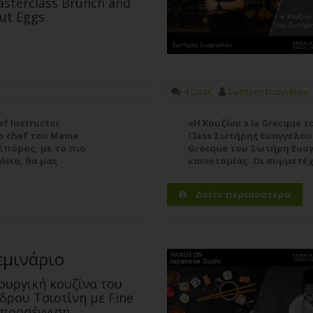
sterclass Brunch and
out Eggs
4 Ώρες
Σωτήρης Ευαγγέλου
ef Instructor
«Η Κουζίνα a la Grecque
 ο chef του Mama
Class Σωτήρης Ευαγγέλου 
 Σπόρος, με το πιο
Grecque του Σωτήρη Ευαγ
όνια, θα μας
καινοτομίας. Οι συμμετέ
αλύτερο και πιο
ελληνική comfort κουζίνα
α
Δείτε περισσότερα
εμινάριο
ουργική κουζίνα του
δρου Τσιοτίνη με Fine
 προσέγγιση