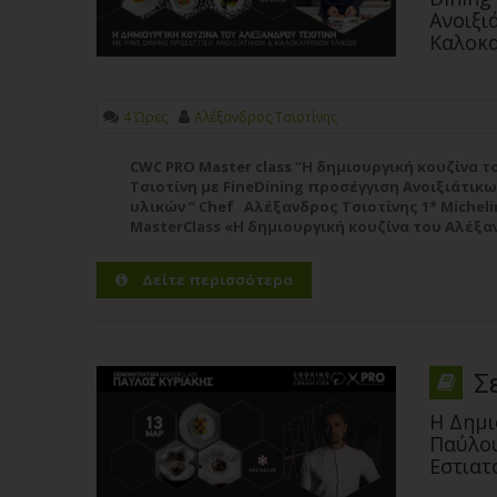
Ανοιξι
Καλοκα
4 Ώρες
Αλέξανδρος Τσιοτίνης
CWC PRO Master class “Η δημιουργική κουζίνα 
Τσιοτίνη με FineDining προσέγγιση Ανοιξιάτικω
υλικών “ Chef Αλέξανδρος Τσιοτίνης 1* Michel
MasterClass «Η δημιουργική κουζίνα του Αλέξα
FineDining προσέγγιση Ανοιξιάτικων και Καλοκα
Περισσότερα
Δείτε περισσότερα
Σ
Η Δημι
Παύλου
Εστιατ