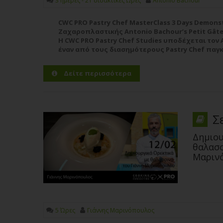
3 ημέρες - 21 διδακτικές Ώρες
Antonio Bachour
CWC PRO Pastry Chef MasterClass 3 Days Demons
Ζαχαροπλαστικής Antonio Bachour’s Petit Gât
Η CWC PRO Pastry Chef Studies υποδέχεται τον
έναν από τους διασημότερους Pastry Chef παγ
τριήμερο demonstration Masterclass όπου θα μ
μυστικά και τις τεχνικές του”,...
Περισσότερα
Δείτε περισσότερα
Σ
Δημιου
θαλασσ
Μαριν
5 Ώρες
Γιάννης Μαρινόπουλος