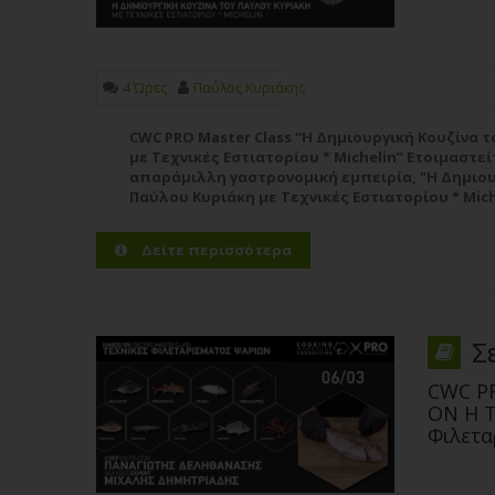
4 Ώρες
Παύλος Κυριάκης
CWC PRO Master Class “Η Δημιουργική Κουζίνα 
με Τεχνικές Εστιατορίου * Michelin” Ετοιμαστείτ
απαράμιλλη γαστρονομική εμπειρία, "Η Δημιου
Παύλου Κυριάκη με Τεχνικές Εστιατορίου * Miche
μοναδική ευκαιρία επιτρέπει σε επαγγελματίες
Δείτε περισσότερα
Σ
CWC P
ON Η Τ
Φιλετα