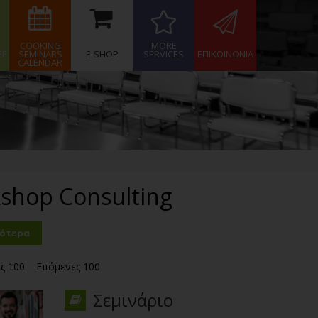
COOKING
MORE
EF
SEMINARS
E-SHOP
SERVICES
ΕΠΙΚΟΙΝΩΝΙΑ
CALENDAR
kshop Consulting
ιότερα
ες 100
Επόμενες 100
Σεμινάριο