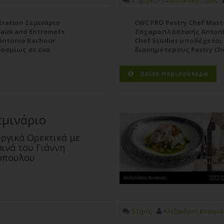
2 ημέρες - 14 διδακτικές Ώρες
tration Σεμινάριο
CWC PRO Pastry Chef Mas
eaux and Entremets
Ζαχαροπλαστικής Antonio 
 Antonio Bachour
Chef Studies υποδέχεται 
κοσμίως σε ένα
διασημότερους Pastry Ch
οιραστεί “τα
DEMONSTRATION MasterCla
τις τεχνικές του”, παρου
Δείτε περισσότερα
εμινάριο
ργικά Ορεκτικά με
ινά του Γιάννη
όπουλου
5 Ώρες
Αλέξανδρος Κοσκινά