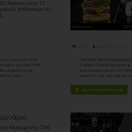
O Masterclass 12
ργικές Καλοκαιρινές
ς
4 Ώρες
Βασίλης Σπόρος
ρινές Σαλάτες Chef
CWC PRO Masterclass Burg
μινάριο της CWC PRO
Σπόρος Classic Burgers &
 θα μοιραστεί με
του κόσμου μέσα από 20 σ
αστές νέες
γνωστός για την αγάπη, α
άτες H σαλάτα...
χαρακτηρίζει γύρω από τ
burger. Τα τελευταία...
Πε
Δείτε περισσότερα
εμινάριο
ριο Μαγειρικής CWC