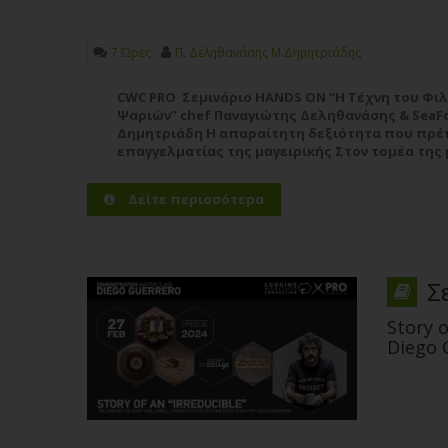
7 Ώρες
Π. Δεληθανάσης Μ.Δημητριάδης
CWC PRO Σεμινάριο HANDS ON “Η Τέχνη του Φι
Ψαριών” chef Παναγιώτης Δεληθανάσης & SeaF
Δημητριάδη Η απαραίτητη δεξιότητα που πρέπ
επαγγελματίας της μαγειρικής Στον τομέα της 
τεχνογνωσίας, λίγες δεξιότητες είναι τόσο...
Πε
Δείτε περισσότερα
Σ
Story o
Diego 