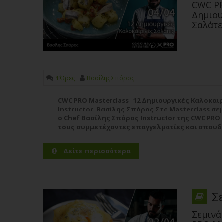
CWC PR
Δημιου
Σαλάτε
4 Ώρες
Βασίλης Σπόρος
CWC PRO Masterclass 12 Δημιουργικές Καλοκαι
Instructor Βασίλης Σπόρος Στο Masterclass σε
ο Chef Βασίλης Σπόρος Instructor της CWC PRO
τους συμμετέχοντες επαγγελματίες και σπουδ
συνταγές για 12 Δημιουργικές Καλοκαιρινές Σαλ
Περισσότερα
Δείτε περισσότερα
Σ
Σεμινά