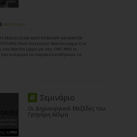
Martin Lippo
DAYS MOLECULAR GASTRONOMY-ADVANCED
XTURES Chef Instructor Martin Lippo Στο
 του Martin Lippo με την CWC PRO οι
 την ευκαιρία να παρακολουθήσουν το
CWC PRO MasterClass ADVANCED CULINARY
ι να μάθουν νέες...
Περισσότερα
Σεμινάριο
Oι Δημιουργικοί Μεζέδες του
Γρηγόρη Χέλμη