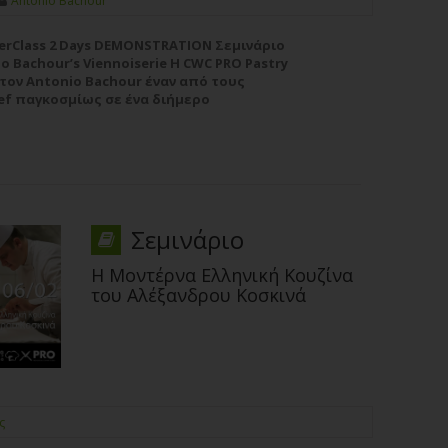
Antonio Bachour
terClass 2 Days DEMONSTRATION Σεμινάριο
Bachour’s Viennoiserie Η CWC PRO Pastry
τον Antonio Bachour έναν από τους
ef παγκοσμίως σε ένα διήμερο
ss όπου θα μοιραστεί “τα μυστικά και
σιάζοντας...
Περισσότερα
Σεμινάριο
Η Μοντέρνα Ελληνική Κουζίνα
του Αλέξανδρου Κοσκινά
ς