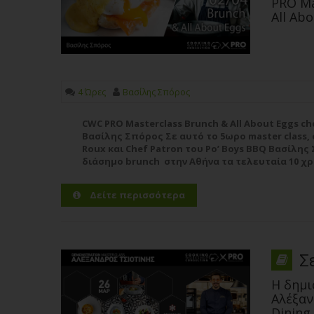
PRO Ma
All Ab
4 Ώρες
Βασίλης Σπόρος
CWC PRO Masterclass Brunch & All About Eggs ch
Βασίλης Σπόρος Σε αυτό το 5ωρο master class,
Roux και Chef Patron του Po’ Boys BBQ Βασίλης
διάσημο brunch στην Αθήνα τα τελευταία 10 χρ
παρουσιάσει 20 συνταγές απαραίτητες για το κ
ολοκληρωμένο Brunch - Menu από...
Περισσότερ
Δείτε περισσότερα
Σ
Η δημι
Αλέξαν
Dining