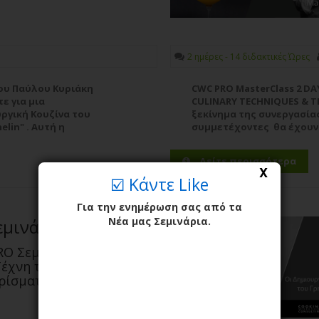
2 ημέρες - 14 διδακτικές Ώρες
του Παύλου Κυριάκη
CWC PRO MasterClass 2 
ε για μια
CULINARY TECHNIQUES & TE
ργική Κουζίνα του
ξεκίνημα της συνεργασίας
lin" . Αυτή η
συμμετέχοντες θα έχουν
...
Περισσότερα
μοναδικό demonstration 
TECHNIQUES &TEXTURES κα
Δείτε περισσότερα
X
☑️ Κάντε Like
Για την ενημέρωση σας από τα
Νέα μας Σεμινάρια.
εμινάριο
RO Σεμινάριο HANDS
έχνη του
ρίσματος Ψαριών.