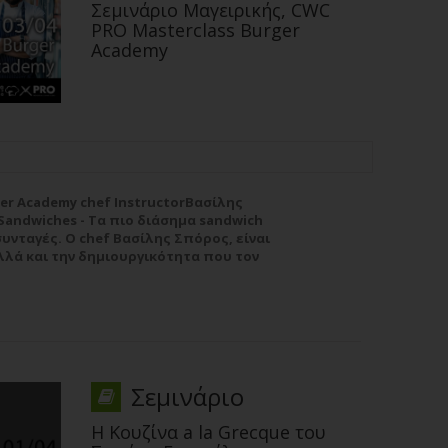
Σεμινάριο Μαγειρικής, CWC
PRO Masterclass Burger
Academy
er Academy chef InstructorΒασίλης
 Sandwiches - Τα πιο διάσημα sandwich
υνταγές. O chef Βασίλης Σπόρος, είναι
λλά και την δημιουργικότητα που τον
ο πιο διάσημο sandwich του κόσμου, το
ρισσότερα
Σεμινάριο
Η Κουζίνα a la Grecque του