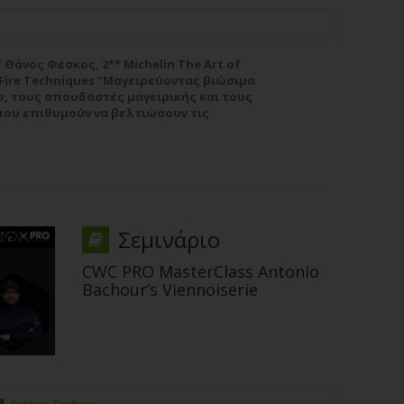
 Θάνος Φέσκος, 2** Michelin Τhe Art of
 Fire Techniques “Μαγειρεύοντας βιώσιμα
φ, τους σπουδαστές μαγειρικής και τους
που επιθυμούν να βελτιώσουν τις
τικές τους, αυτό το CWC PRO Master Class
Σεμινάριο
CWC PRO MasterClass Antonio
Bachour’s Viennoiserie