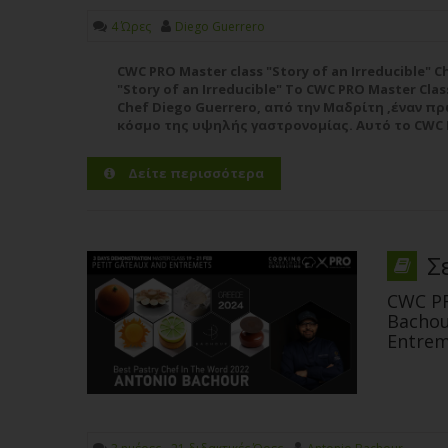
4 Ώρες
Diego Guerrero
CWC PRO Master class "Story of an Irreducible" 
"Story of an Irreducible" Το CWC PRO Master Cla
Chef Diego Guerrero, από την Μαδρίτη ,έναν 
κόσμο της υψηλής γαστρονομίας. Αυτό το CWC P
είναι μια μοναδική ευκαιρία για σεφ, ιδιοκτήτε
σπουδαστές...
Περισσότερα
Δείτε περισσότερα
Σ
CWC PR
Bachou
Entrem